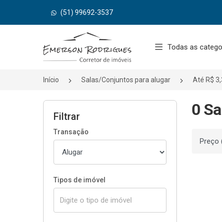
(51) 99692-3537
Página inicial
Todas as catego
Início
Salas/Conjuntos para alugar
Até R$ 3,
0 Sa
Filtrar
Transação
Ordenar
Tipos de imóvel