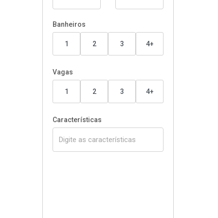
Banheiros
1
2
3
4+
Vagas
1
2
3
4+
Características