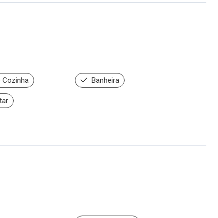
 Cozinha
Banheira
tar