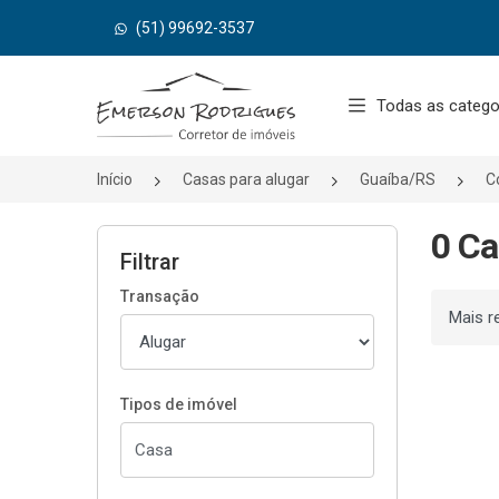
(51) 99692-3537
Página inicial
Todas as catego
Início
Casas para alugar
Guaíba/RS
C
0 Ca
Filtrar
Transação
Ordenar
Tipos de imóvel