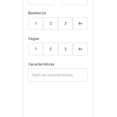
Banheiros
1
2
3
4+
Vagas
1
2
3
4+
Características