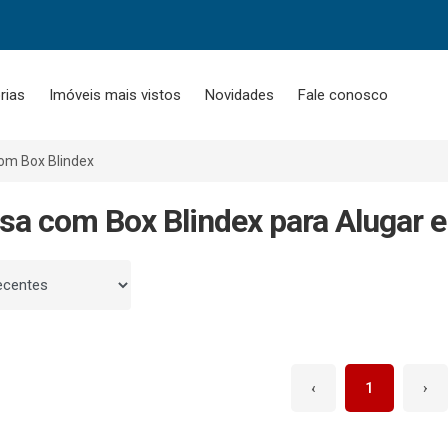
rias
Imóveis mais vistos
Novidades
Fale conosco
om Box Blindex
sa com Box Blindex para Alugar 
 por
‹
1
›