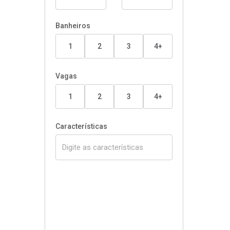
Banheiros
1
2
3
4+
Vagas
1
2
3
4+
Características