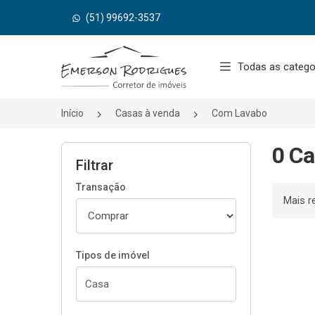
(51) 99692-3537
Página inicial
Todas as catego
Início
Casas à venda
Com Lavabo
0 Ca
Filtrar
Transação
Ordenar
Tipos de imóvel